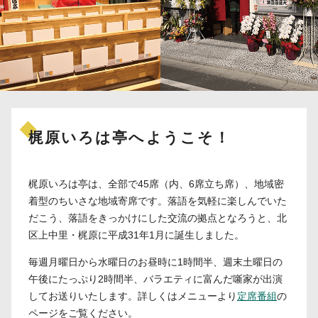
梶原いろは亭へようこそ！
梶原いろは亭は、全部で45席（内、6席立ち席）、地域密
着型のちいさな地域寄席です。落語を気軽に楽しんでいた
だこう、落語をきっかけにした交流の拠点となろうと、北
区上中里・梶原に平成31年1月に誕生しました。
毎週月曜日から水曜日のお昼時に1時間半、週末土曜日の
午後にたっぷり2時間半、バラエティに富んだ噺家が出演
してお送りいたします。詳しくはメニューより
定席番組
の
ページをご覧ください。